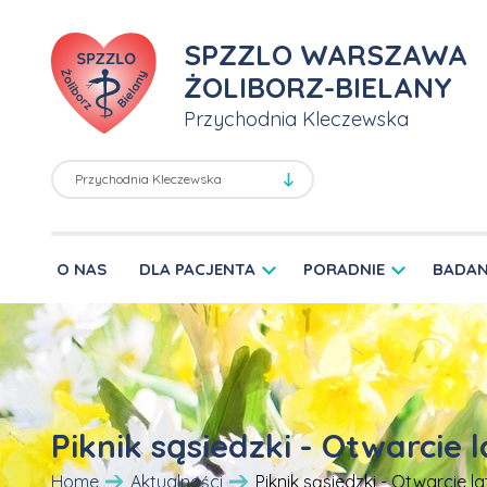
SPZZLO WARSZAWA
ŻOLIBORZ-BIELANY
Przychodnia Kleczewska
O NAS
DLA PACJENTA
PORADNIE
BADAN
Piknik sąsiedzki - Otwarcie l
Home
Aktualności
Piknik sąsiedzki - Otwarcie la