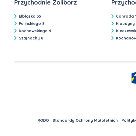
Przychodnie Żoliborz
Przycho
Elbląska 35
Conrada 
Felińskiego 8
Klaudyny
Kochowskiego 4
Kleczews
Szajnochy 8
Kochanow
RODO
Standardy Ochrony Małoletnich
Polityk