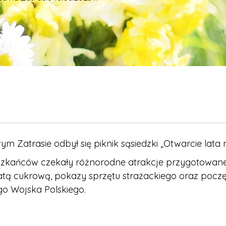
m Zatrasie odbył się piknik sąsiedzki „Otwarcie lata n
zkańców czekały różnorodne atrakcje przygotowane 
 z watą cukrową, pokazy sprzętu strażackiego oraz poc
go Wojska Polskiego.