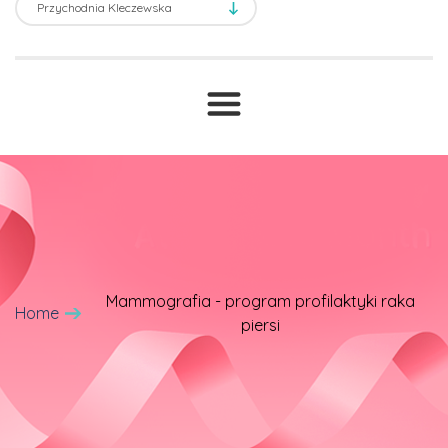
Transport sanitarny
Prawne ABC
T
Druki i wnioski
Cennik
Mammografia - program profilaktyki raka
Home
piersi